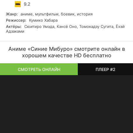
9.2
Жанр:
аниме, мультфильм, боевик, история
Режиссер:
Кумико Хабара
Актёры:
Сюитиро Умэда, Кэнсё Оно, Томокадзу Сугита, Ёхэй
Адзаками
Аниме «Синие Мибуро» смотрите онлайн в
хорошем качестве HD бесплатно
СМОТРЕТЬ ОНЛАЙН
ПЛЕЕР #2