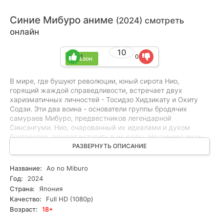
Синие Мибуро аниме
(2024) смотреть
онлайн
10
1
0
1 сезон
В мире, где бушуют революции, юный сирота Нио,
горящий жаждой справедливости, встречает двух
харизматичных личностей - Тосидзо Хидзикату и Окиту
Содзи. Эти два воина - основатели группы бродячих
самураев Мибуро, предвестников легендарной
Синсэнгуми. Нио, очарованный их идеалами и духом
бунтарства, решает вступить в их ряды. Но сумеет ли он
сохранить верность своим первоначальным убеждениям,
РАЗВЕРНУТЬ ОПИСАНИЕ
когда его путь пересечется с предательствами,
интригами и кровавыми битвами?
Название:
Ao no Miburo
В этот период Япония находится на пороге великих
Год:
2024
перемен. Старый порядок рушится, и на его месте
Страна:
Япония
рождается новый. Нио, как и многие молодые люди, ищет
Качество:
Full HD (1080p)
свое место в этой бушующей реальности.
Возраст:
18+