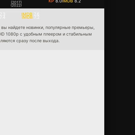
8.0
8.2
(2017)
(2022)
7.3
7.6
7.4
7.2
ь вы найдете новинки, популярные премьеры,
l HD 1080p с удобным плеером и стабильным
ляются сразу после выхода.