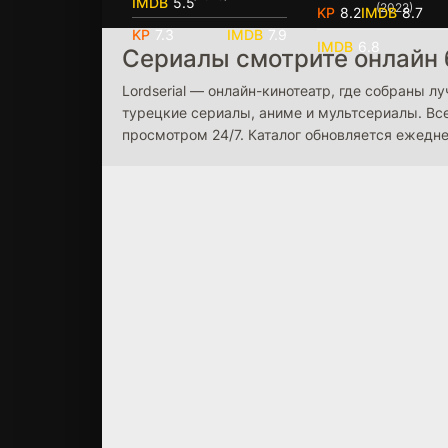
5.5
(2022)
8.2
8.7
7.3
7.9
6.8
Сериалы смотрите онлайн 
Lordserial — онлайн-кинотеатр, где собраны 
турецкие сериалы, аниме и мультсериалы. Вс
просмотром 24/7. Каталог обновляется ежедн