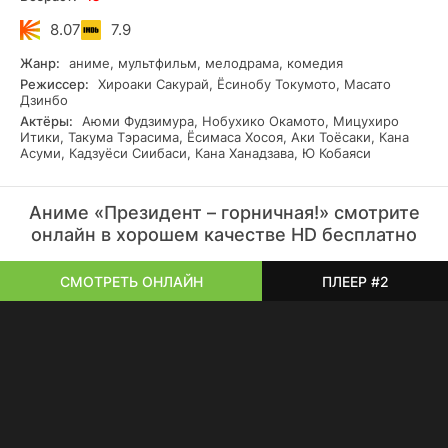
8.07
7.9
Жанр:
аниме, мультфильм, мелодрама, комедия
Режиссер:
Хироаки Сакурай, Ёсинобу Токумото, Масато
Дзинбо
Актёры:
Аюми Фудзимура, Нобухико Окамото, Мицухиро
Итики, Такума Тэрасима, Ёсимаса Хосоя, Аки Тоёсаки, Кана
Асуми, Кадзуёси Сиибаси, Кана Ханадзава, Ю Кобаяси
Аниме «Президент – горничная!» смотрите
онлайн в хорошем качестве HD бесплатно
СМОТРЕТЬ ОНЛАЙН
ПЛЕЕР #2