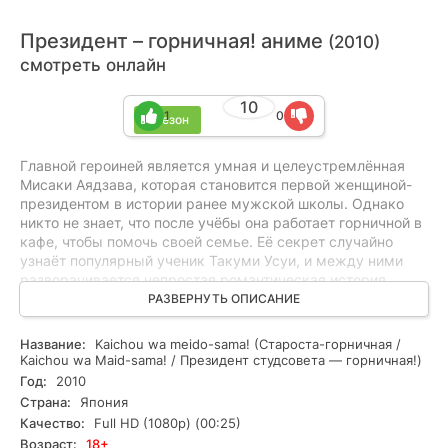
Президент – горничная! аниме
(2010)
смотреть онлайн
10
1
0
1 сезон
Главной героиней является умная и целеустремлённая
Мисаки Аядзава, которая становится первой женщиной-
президентом в истории ранее мужской школы. Однако
никто не знает, что после учёбы она работает горничной в
кафе, чтобы помочь своей семье. Её секрет случайно
узнаёт популярный ученик Такуми Усуи, и между ними
разворачивается непростая романтическая история.
Зрители могут смотреть "Президент — горничная!"
РАЗВЕРНУТЬ ОПИСАНИЕ
онлайн, наслаждаясь забавными витками сюжета,
искромётным юмором и развивающимися отношениями
Название:
Kaichou wa meido-sama! (Староста-горничная /
между персонажами.
Kaichou wa Maid-sama! / Президент студсовета — горничная!)
Год:
2010
Страна:
Япония
Качество:
Full HD (1080p) (00:25)
Возраст:
18+