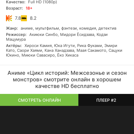
выдумка. Девушка изучает историю и доступную
Качество:
Full HD (1080p)
литературу на данную тему. Уже шесть столетий чудища
Возраст:
18+
находятся рядом с обычными людьми, соблюдая
маскировку. В том числе среди старшеклассниц полно
7.8
8.2
обаятельных вампирш или оборотней. Арараги предстоит
Жанр:
аниме, мультфильм, фэнтези, комедия, детектив
раскрыть кучу чужих секретов, в каждом конкретном
случае принимая ответственные решения о судьбе
Режиссер:
Акиюки Синбо, Мидори Ёсидзава, Кодзи
Мацумура
нарушителя.
Актёры:
Хироси Камия, Юка Игути, Рика Фуками, Эмири
Като, Саори Хаями, Кана Ханадзава, Маая Сакамото, Сацуки
Юкино, Миюки Савасиро, Ёко Хикаса
Аниме «Цикл историй: Межсезонье и сезон
монстров» смотрите онлайн в хорошем
качестве HD бесплатно
СМОТРЕТЬ ОНЛАЙН
ПЛЕЕР #2