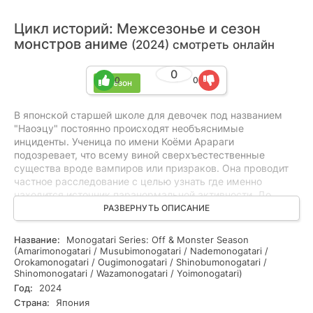
Цикл историй: Межсезонье и сезон
монстров аниме
(2024) смотреть онлайн
0
0
0
1 сезон
В японской старшей школе для девочек под названием
"Наоэцу" постоянно происходят необъяснимые
инциденты. Ученица по имени Коёми Арараги
подозревает, что всему виной сверхъестественные
существа вроде вампиров или призраков. Она проводит
частное расследование с целью узнать где именно
находится источник паранормальной активности. До
определенной поры раздобыть весомые улики главной
РАЗВЕРНУТЬ ОПИСАНИЕ
героине не удается. Однако, недавно начали пропадать
сверстницы, причем с пугающей частотой. Учитывая
Название:
Monogatari Series: Off & Monster Season
вышесказанное, к делу подключается полиция. Они
(Amarimonogatari / Musubimonogatari / Nademonogatari /
находят трупы, которые злоумышленник мумифицировал.
Orokamonogatari / Ougimonogatari / Shinobumonogatari /
Shinomonogatari / Wazamonogatari / Yoimonogatari)
Разумеется Коёми не желает оставаться в стороне.
Наконец-то предоставилась возможность доказать
Год:
2024
окружающим, что всевозможные монстры вовсе не
Страна:
Япония