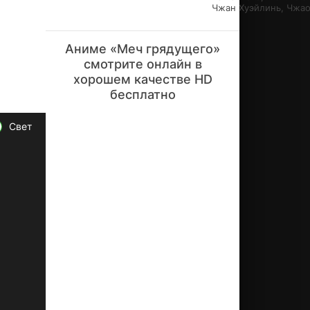
Чжан Хуэйлинь, Чжа
е-
се
ри
Аниме «Меч грядущего»
ал
от
смотрите онлайн в
ре
хорошем качестве HD
жи
бесплатно
сс
ёр
Свет
ов
Э
Ду
ци
нь,
Ма
Ху
а и
Тя
нь
Га
н.
Ис
то