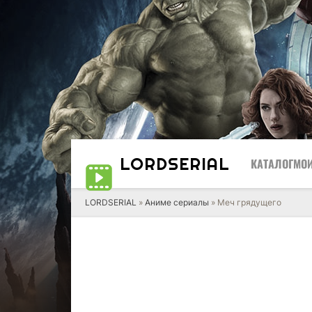
LORD
SERIAL
КАТАЛОГ
МОИ
LORDSERIAL
»
Аниме сериалы
» Меч грядущего