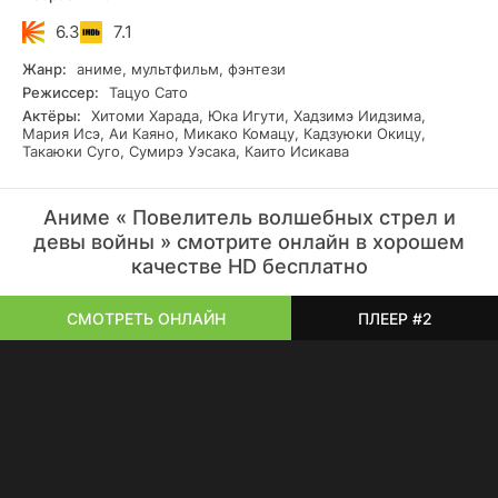
6.3
7.1
Жанр:
аниме, мультфильм, фэнтези
Режиссер:
Тацуо Сато
Актёры:
Хитоми Харада, Юка Игути, Хадзимэ Иидзима,
Мария Исэ, Аи Каяно, Микако Комацу, Кадзуюки Окицу,
Такаюки Суго, Сумирэ Уэсака, Каито Исикава
Аниме « Повелитель волшебных стрел и
девы войны » смотрите онлайн в хорошем
качестве HD бесплатно
СМОТРЕТЬ ОНЛАЙН
ПЛЕЕР #2