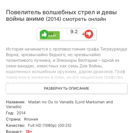
Повелитель волшебных стрел и девы
войны аниме
(2014) смотреть онлайн
9.2
45
4
1 сезон
История начинается с противостояния графа Тигрвурмуда
Ворна, чрезвычайно бедного, но чрезвычайно
талантливого лучника, и Элеоноры Вилтарии – одной из
семи ванадис, известных как семь Дев Войны,
наделенных волшебным оружием, даром драконов. Граф
повержен и захвачен в плен, но его нищенское графство
не в состоянии выплатить выкуп. Остается лишь одно –
дать клятву служить Ванадис и проявить мастерство
РАЗВЕРНУТЬ ОПИСАНИЕ
стрельбы из лука, а возможно, и не только это.
Название:
Madan no Ou to Vanadis (Lord Marksman and
Vanadis)
Год:
2014
Страна:
Япония
Качество:
Full HD (1080p) (00:25)
Возраст:
18+