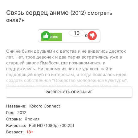
Связь сердец аниме
(2012) смотреть
онлайн
10
4
0
1 сезон
Они не были друзьями с детства и не виделись десяток
лет. Нет, трое девочек и два парня встретились уже в
старшей школе Ямабоси, где познакомились и
подружились. Ни одному из них не удалось найти
подходящий клуб по интересам, и тогда появилась идея
создать собственное "Общество молодежной культуры".
Президентом стала веселая и общительная Иори, ее
замом – строгая и рассудительная Химеко, а женскую
РАЗВЕРНУТЬ ОПИСАНИЕ
группу закрывала милая модница Юй. Что касается
парней, Тайти был своего рода всеми помощником, а
Название:
Kokoro Connect
Ёсифуми – местным мачо, который не стеснялся дважды
Год:
2012
в день признаваться в любви Юй. Но бедняге Тайти
Страна:
Япония
сложно было определиться: умом он был к Химеко,
Качество:
Full HD (1080p) (00:25)
сердцем – к Иори, а сам он не мог принять решение. Но
Возраст:
18+
помощь пришла от неизвестного существа – бога, демона