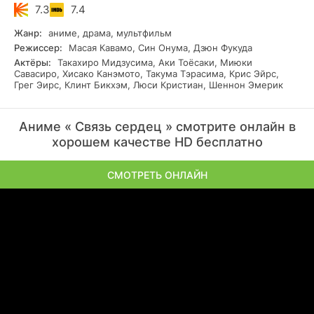
или пришельца, который некогда скрывался под маской
7.3
7.4
учителя Гото. Внезапно участники клуба начали временно
меняться телами, и это происходило непредсказуемым
Жанр:
аниме, драма, мультфильм
образом, в парах или тройках.
Режиссер:
Масая Кавамо, Син Онума, Дзюн Фукуда
Актёры:
Такахиро Мидзусима, Аки Тоёсаки, Миюки
Савасиро, Хисако Канэмото, Такума Тэрасима, Крис Эйрс,
Грег Эирс, Клинт Бикхэм, Люси Кристиан, Шеннон Эмерик
Аниме « Связь сердец » смотрите онлайн в
хорошем качестве HD бесплатно
СМОТРЕТЬ ОНЛАЙН