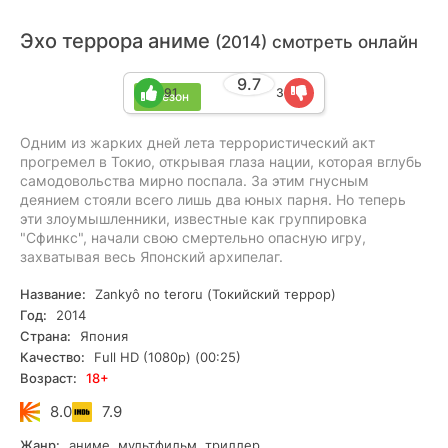
Эхо террора аниме
(2014) смотреть онлайн
9.7
91
3
1 сезон
Одним из жарких дней лета террористический акт
прогремел в Токио, открывая глаза нации, которая вглубь
самодовольства мирно поспала. За этим гнусным
деянием стояли всего лишь два юных парня. Но теперь
эти злоумышленники, известные как группировка
"Сфинкс", начали свою смертельно опасную игру,
захватывая весь Японский архипелаг.
Название:
Zankyô no teroru (Токийский террор)
Год:
2014
Страна:
Япония
Качество:
Full HD (1080p) (00:25)
Возраст:
18+
8.0
7.9
Жанр:
аниме, мультфильм, триллер