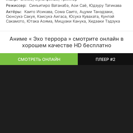
Режиссер:
Синъитиро Ватанабэ, Аои Саё, Юдзуру Татикава
Актёры:
Каито Исикава, Сома Саито, Ацуми Танэдзаки,
Сюнсукэ Сакуя, Кэисукэ Аигаса, Юсукэ Кувахата, Кунпэй
Сакамото, Ютака Аояма, Мицуаки Канука, Хидэаки Тэдзука
Аниме « Эхо террора » смотрите онлайн в
хорошем качестве HD бесплатно
СМОТРЕТЬ ОНЛАЙН
ПЛЕЕР #2