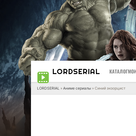
LORD
SERIAL
КАТАЛОГ
МОИ
LORDSERIAL
»
Аниме сериалы
» Синий экзорцист