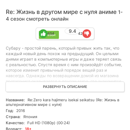
Re: Жизнь в другом мире с нуля аниме
1-
4 сезон смотреть онлайн
9.4
654
42
4 сезон
Субару - простой парень, который привык жить так, что
каждый новый день похож на предыдущий. Он целыми
днями играет в компьютерные игры и даже теряет связь
с реальностью. Спустя время с ним произойдёт событие,
которое изменит привычный порядок вещей раз и
навсегда. Однажды по возвращении домой из магазина
протагонист оказывается в другом мире, где знакомится
с прекрасной девушкой-эльфийкой Сателлой. Новые
РАЗВЕРНУТЬ ОПИСАНИЕ
знакомые сталкиваются с группой преступников и
погибают. Позже Субару приходит в себя и понимает, что
Название:
Re:Zero kara hajimeru isekai seikatsu (Re: Жизнь в
он снова оказался в другом измерении. Ему удаётся
альтернативном мире с нуля)
найти подругу, которая также пережила такое астральное
Год:
2016
путешествие. Ключевые персонажи выясняют, что им
Страна:
Япония
предстоит выполнить очень ответственную задачу.
Качество:
Full HD (1080p) (00:24)
Необходимо защитить их новую сказочную страну от
Возраст:
18+