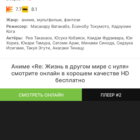
нападения различных злых сверхсущностей.
7.7
8.1
Жанр:
аниме, мультфильм, фэнтези
Режиссер:
Масахару Ватанабэ, Ёсинобу Токумото, Кадзуоми
Кога
Актёры:
Риэ Такахаси, Юсукэ Кобаяси, Кэидзи Фудзивара, Юи
Хориэ, Юкари Тамура, Сатоми Араи, Минами Синода, Сидзука
Исигами, Такуя Эгути, Акасаки Тинацу
Аниме «Re: Жизнь в другом мире с нуля»
смотрите онлайн в хорошем качестве HD
бесплатно
СМОТРЕТЬ ОНЛАЙН
ПЛЕЕР #2