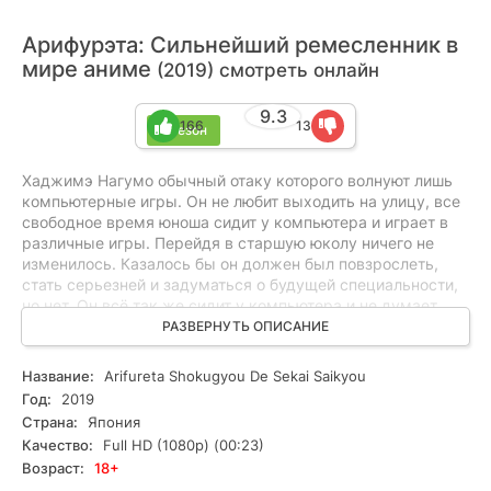
Арифурэта: Сильнейший ремесленник в
мире аниме
(2019) смотреть онлайн
9.3
166
13
1 сезон
Хаджимэ Нагумо обычный отаку которого волнуют лишь
компьютерные игры. Он не любит выходить на улицу, все
свободное время юноша сидит у компьютера и играет в
различные игры. Перейдя в старшую юколу ничего не
изменилось. Казалось бы он должен был повзрослеть,
стать серьезней и задуматься о будущей специальности,
но нет. Он всё так же сидит у компьютера и не думает
меняться. Привычная жизнь Нагумо изменилась во время
РАЗВЕРНУТЬ ОПИСАНИЕ
школьной экскурсии. Каким-то магическим образом он и
его школьные приятели переместились в параллельный
Название:
Arifureta Shokugyou De Sekai Saikyou
мир в котором царит магия. Если для старшеклассников
Год:
2019
это место кажется опасным и они скорее хотят
Страна:
Япония
вернуться, то Хаджима наоборот будто бы вернулся
Качество:
Full HD (1080p) (00:23)
домой. Ведь это место так напоминает ему виртуальные
Возраст:
18+
миры в которых он провел не одну сотню часов. Местные