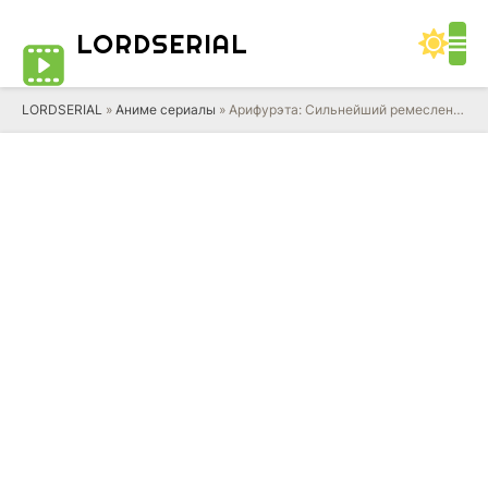
LORD
SERIAL
LORDSERIAL
»
Аниме сериалы
» Арифурэта: Сильнейший ремесленник в мире