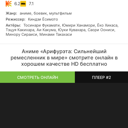
жители верят что прибывшие из параллельного мира
6.2
7.1
парни и девушки прославленные герои которые спасут
это место от злодея решившего поработить все живое и
Жанр:
аниме, боевик, мультфильм
узурпировать власть на континенте.
Режиссер:
Киндзи Ёсимото
Актёры:
Тосинари Фукамати, Юмири Ханамори, Ёко Хикаса,
Тэцуя Какихара, Аи Какума, Юуки Кувахара, Саори Оониси,
Минору Сираиси, Минами Такахаси
Аниме «Арифурэта: Сильнейший
ремесленник в мире» смотрите онлайн в
хорошем качестве HD бесплатно
СМОТРЕТЬ ОНЛАЙН
ПЛЕЕР #2