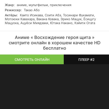
Жанр:
аниме, мультфильм, приключения
Режиссер:
Такао Або
Актёры:
Каито Исикава, Соити Абэ, Тосинари Фукамати,
Мотоюки Кавахара, Вакана Ковака, Эрико Мацуи, Ёсицугу
Мацуока, Ацуёси Миядзаки, Ютака Накано, Кэйити Огата
Аниме « Восхождение героя щита »
смотрите онлайн в хорошем качестве HD
бесплатно
СМОТРЕТЬ ОНЛАЙН
ПЛЕЕР #2