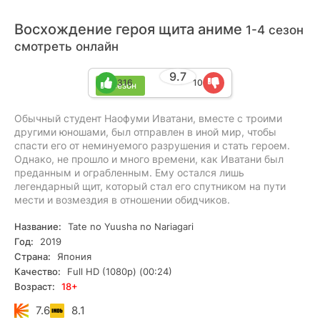
Восхождение героя щита аниме
1-4 сезон
смотреть онлайн
9.7
316
10
4 сезон
Обычный студент Наофуми Иватани, вместе с троими
другими юношами, был отправлен в иной мир, чтобы
спасти его от неминуемого разрушения и стать героем.
Однако, не прошло и много времени, как Иватани был
преданным и ограбленным. Ему остался лишь
легендарный щит, который стал его спутником на пути
мести и возмездия в отношении обидчиков.
Название:
Tate no Yuusha no Nariagari
Год:
2019
Страна:
Япония
Качество:
Full HD (1080p) (00:24)
Возраст:
18+
7.6
8.1