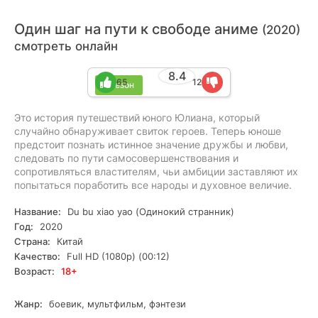
Один шаг на пути к свободе аниме
(2020)
смотреть онлайн
8.4
65
12
1 сезон
Это история путешествий юного Юлиана, который
случайно обнаруживает свиток героев. Теперь юноше
предстоит познать истинное значение дружбы и любви,
следовать по пути самосовершенствования и
сопротивляться властителям, чьи амбиции заставляют их
попытаться поработить все народы и духовное величие.
Название:
Du bu xiao yao (Одинокий странник)
Год:
2020
Страна:
Китай
Качество:
Full HD (1080p) (00:12)
Возраст:
18+
Жанр:
боевик, мультфильм, фэнтези