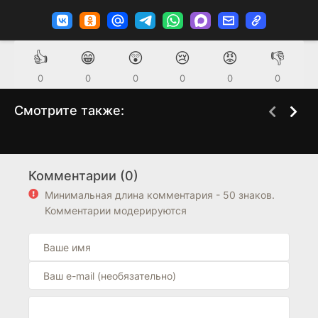
👍
😁
😲
😢
😡
👎
0
0
0
0
0
0
Смотрите также:
За кадром
Привет, снайпер
1 сезон
1 сезон
(2021)
(2022)
Комментарии (0)
6.1
0
7.9
Минимальная длина комментария - 50 знаков.
Комментарии модерируются