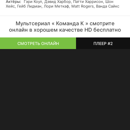
Актёры:
Гэри Коул, Дэвид Харбор, Патти Харрисон, Шон
Хейс, Гейб Лидман, Лори Меткаф, Matt Rogers, Ванда Сайкс
Мультсериал « Команда К » смотрите
онлайн в хорошем качестве HD бесплатно
СМОТРЕТЬ ОНЛАЙН
ПЛЕЕР #2