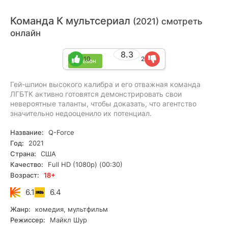
Команда К мультсериал
(2021) смотреть
онлайн
8.3
10
2
1 сезон
Гей-шпион высокого калибра и его отважная команда
ЛГБТК активно готовятся демонстрировать свои
невероятные таланты, чтобы доказать, что агентство
значительно недооценило их потенциал.
Название:
Q-Force
Год:
2021
Страна:
США
Качество:
Full HD (1080p) (00:30)
Возраст:
18+
6.1
6.4
Жанр:
комедия, мультфильм
Режиссер:
Майкл Шур