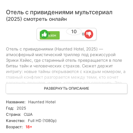
Отель с привидениями мультсериал
(2025) смотреть онлайн
10
1
0
1 сезон
Отель с привидениями (Haunted Hotel, 2025) —
атмосферный мистический триллер под режиссурой
Эрики Хэйес, где старинный отель превращается в поле
битвы тайн и человеческих страхов. Сюжет держит
интригу: новые тайны открываются с каждым номером, а
главный конфликт разгорается между теми, кто хочет
раскрыть прошлое, и теми, кто готов его сохранить. Это
драматическая, напряжённая история с детективной
РАЗВЕРНУТЬ ОПИСАНИЕ
логикой и психологическим накалом, без явных ответов и
явных спойлеров. Идеально подойдёт любителям драмы,
Название:
Haunted Hotel
триллера и детектива. Смотрите онлайн все серии
Год:
2025
бесплатно в HD и в хорошем качестве — погружение
Страна:
США
гарантировано.
Качество:
Full HD (1080p)
Возраст:
18+