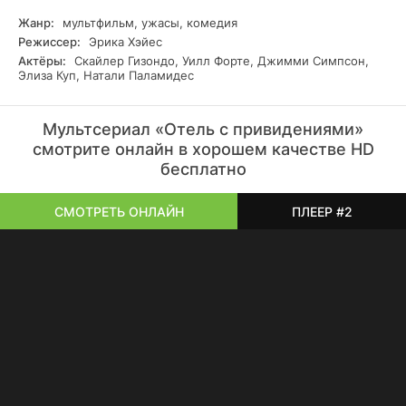
Жанр:
мультфильм, ужасы, комедия
Режиссер:
Эрика Хэйес
Актёры:
Скайлер Гизондо, Уилл Форте, Джимми Симпсон,
Элиза Куп, Натали Паламидес
Мультсериал «Отель с привидениями»
смотрите онлайн в хорошем качестве HD
бесплатно
СМОТРЕТЬ ОНЛАЙН
ПЛЕЕР #2