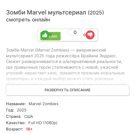
Зомби Marvel мультсериал
(2025)
смотреть онлайн
0
0
0
1 сезон
Зомби Marvel (Marvel Zombies) — американский
мультсериал 2025 года режиссёра Брайана Эндрюс.
Сюжет разворачивается в альтернативной реальности,
где привычные герои сталкиваются с новой, ужасной
угрозой: нарастает хаос, ломаются прежние моральные
ориентиры, и каждый выбор может стать роковым.
Интрига строится на внутреннем конфликте персонажей,
напряжённых стычках и загадках, которые постепенно
РАЗВЕРНУТЬ ОПИСАНИЕ
раскрываются. Это мрачная смесь ужасов, драйвового
экшена и глубокой драмы с элементами триллера и
Название:
Marvel Zombies
детективной интриги. Подойдёт любителям драмы,
Год:
2025
триллера и детективных историй, ищущим напряжённый,
Страна:
США
эмоционально насыщенный сериал. Смотрите онлайн
Качество:
Full HD (1080p)
бесплатно все серии в HD и в хорошем качестве.
Возраст:
18+