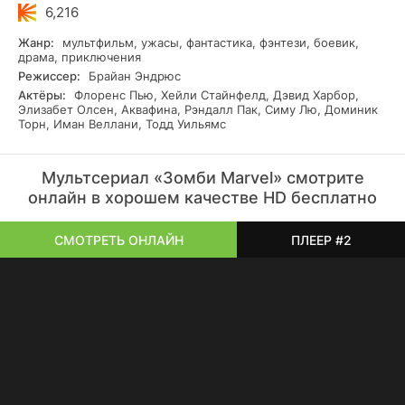
6,216
Жанр:
мультфильм, ужасы, фантастика, фэнтези, боевик,
драма, приключения
Режиссер:
Брайан Эндрюс
Актёры:
Флоренс Пью, Хейли Стайнфелд, Дэвид Харбор,
Элизабет Олсен, Аквафина, Рэндалл Пак, Симу Лю, Доминик
Торн, Иман Веллани, Тодд Уильямс
Мультсериал «Зомби Marvel» смотрите
онлайн в хорошем качестве HD бесплатно
СМОТРЕТЬ ОНЛАЙН
ПЛЕЕР #2