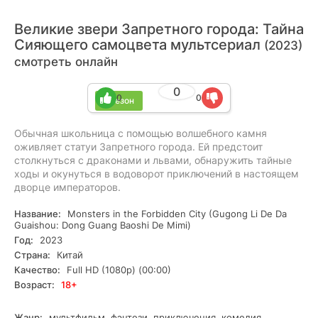
Великие звери Запретного города: Тайна
Сияющего самоцвета мультсериал
(2023)
смотреть онлайн
0
0
0
1 сезон
Обычная школьница с помощью волшебного камня
оживляет статуи Запретного города. Ей предстоит
столкнуться с драконами и львами, обнаружить тайные
ходы и окунуться в водоворот приключений в настоящем
дворце императоров.
Название:
Monsters in the Forbidden City (Gugong Li De Da
Guaishou: Dong Guang Baoshi De Mimi)
Год:
2023
Страна:
Китай
Качество:
Full HD (1080p) (00:00)
Возраст:
18+
Жанр:
мультфильм, фэнтези, приключения, комедия,