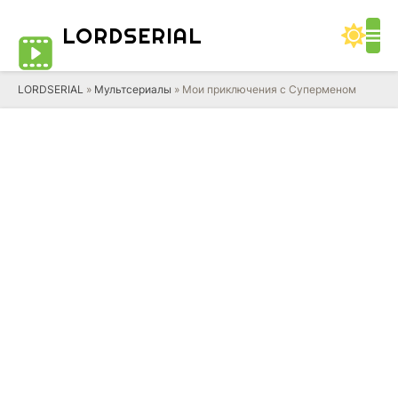
LORD
SERIAL
LORDSERIAL
»
Мультсериалы
» Мои приключения с Суперменом