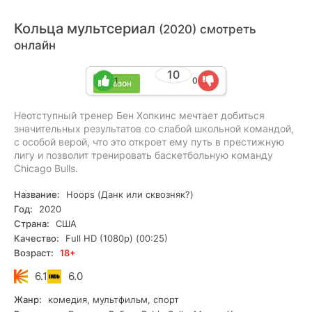
Кольца мультсериал
(2020) смотреть
онлайн
10
1
0
1 сезон
Неотступный тренер Бен Хопкинс мечтает добиться
значительных результатов со слабой школьной командой,
с особой верой, что это откроет ему путь в престижную
лигу и позволит тренировать баскетбольную команду
Chicago Bulls.
Название:
Hoops (Данк или сквозняк?)
Год:
2020
Страна:
США
Качество:
Full HD (1080p) (00:25)
Возраст:
18+
6.1
6.0
Жанр:
комедия, мультфильм, спорт