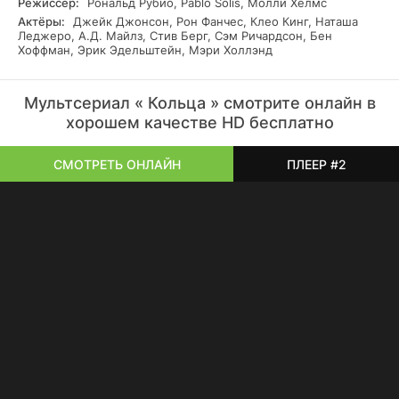
Режиссер:
Рональд Рубио, Pablo Solis, Молли Хелмс
Актёры:
Джейк Джонсон, Рон Фанчес, Клео Кинг, Наташа
Леджеро, А.Д. Майлз, Стив Берг, Сэм Ричардсон, Бен
Хоффман, Эрик Эдельштейн, Мэри Холлэнд
Мультсериал « Кольца » смотрите онлайн в
хорошем качестве HD бесплатно
СМОТРЕТЬ ОНЛАЙН
ПЛЕЕР #2