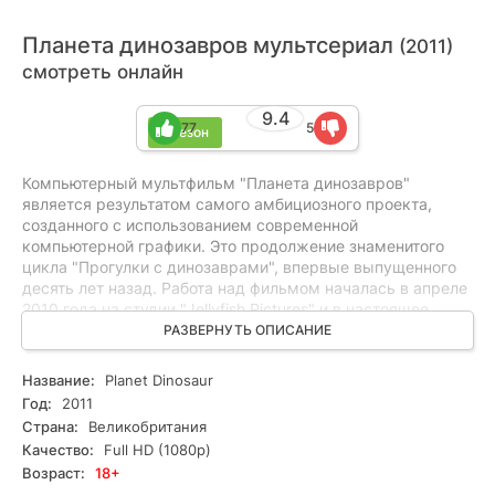
Планета динозавров мультсериал
(2011)
смотреть онлайн
9.4
77
5
1 сезон
Компьютерный мультфильм "Планета динозавров"
является результатом самого амбициозного проекта,
созданного с использованием современной
компьютерной графики. Это продолжение знаменитого
цикла "Прогулки с динозаврами", впервые выпущенного
десять лет назад. Работа над фильмом началась в апреле
2010 года на студии "Jellyfish Pictures" и в настоящее
время подходит к завершению на студии BBC1. В общей
РАЗВЕРНУТЬ ОПИСАНИЕ
сложности в проекте представлены 50 динозавров,
созданных при помощи компьютерной графики, в 2500
Название:
Planet Dinosaur
уникальных сценах. Все эти персонажи были
Год:
2011
разработаны командой талантливых художников-
Страна:
Великобритания
аниматоров, моделистов и мастеров текстур,
Качество:
Full HD (1080p)
работающих на студии "Jellyfish Pictures". Они создали
Возраст:
18+
каждый персонаж с изяществом и вниманием к деталям,