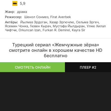
5,9
Жанр:
драма
Режиссер:
Шенол Сонмез, Firat Averbek
Актёры:
Йылмаз Эрдоган, Хазар Эргючлю, Сельма Эргеч,
Ясемин Чонка, Гювен Кырач, Мустафа Йылдыран, Улкю Хилал
Чифтчи, Orkuncan Izan, Furkan R. Demirel, Kayra Sir
Турецкий сериал «Жемчужные зёрна»
смотрите онлайн в хорошем качестве HD
бесплатно
СМОТРЕТЬ ОНЛАЙН
ПЛЕЕР #2