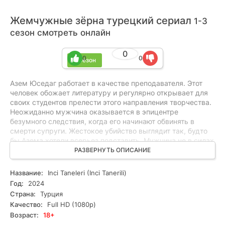
Жемчужные зёрна турецкий сериал
1-3
сезон смотреть онлайн
0
0
0
3 сезон
Азем Юседаг работает в качестве преподавателя. Этот
человек обожает литературу и регулярно открывает для
своих студентов прелести этого направления творчества.
Неожиданно мужчина оказывается в эпицентре
безумного следствия, когда его начинают обвинять в
смерти супруги. Жестокое убийство выглядит так, будто
бы Азема хотели всерьез подставить. Мужчина не в силах
защитить себя, поэтому оказывается в заключении. Он
РАЗВЕРНУТЬ ОПИСАНИЕ
отбывает наказание, ждёт нужного момента, выходит из
тюрьмы и решает собственными силами отыскать
Название:
Inci Taneleri (Inci Tanerili)
преступника, чтобы отомстить за причинённую боль.
Год:
2024
Перспектива начать жизнь с нуля кажется ещё более
Страна:
Турция
соблазнительной. Вернуть всё на круги своя – самая
Качество:
Full HD (1080p)
желанная мечта.
Возраст:
18+