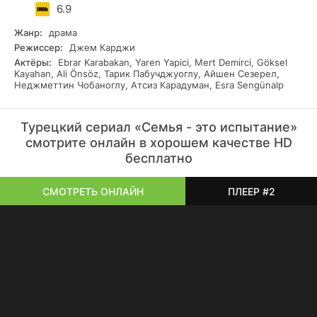
6.9
Жанр:
драма
Режиссер:
Джем Карджи
Актёры:
Ebrar Karabakan, Yaren Yapici, Mert Demirci, Göksel
Kayahan, Ali Önsöz, Тарик Пабучджуоглу, Айшен Сезерел,
Неджметтин Чобаноглу, Атсиз Карадуман, Esra Sengünalp
Турецкий сериал «Семья - это испытание»
смотрите онлайн в хорошем качестве HD
бесплатно
СМОТРЕТЬ ОНЛАЙН
ПЛЕЕР #2