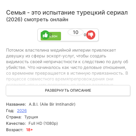
Семья - это испытание турецкий сериал
(2026) смотреть онлайн
10
2
0
1 сезон
Потомок властелина медийной империи привлекает
девушку из сферы эскорт-услуг, чтобы создать
видимость своей непричастности к следствию по делу об
убийстве. Что начиналось как чисто деловые отношения,
со временем превращается в истинную привязанность. В
процессе совместного времяпрепровождения они
осознают, что у них появились не только взаимные
чувства, но и схожие жизненные задачи и проблемы. Это
РАЗВЕРНУТЬ ОПИСАНИЕ
осознание позволяет им открыто столкнуться с
реальностью и разобраться в своих внутренних
Название:
A.B.I. (Aile Bir Imtihandir)
переживаниях. Постепенно, их взаимодействие выходит
Год:
2026
за рамки первоначального договора и погружает их в
Страна:
Турция
глубокое эмоциональное сопереживание друг другу.
Качество:
Full HD (1080p)
Возраст:
18+