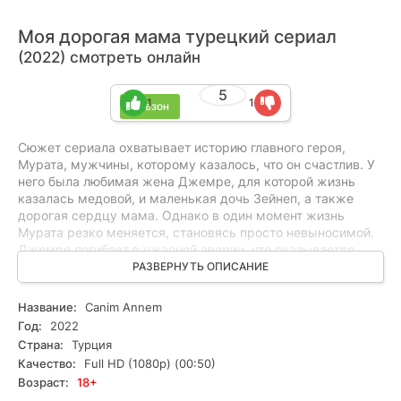
Моя дорогая мама турецкий сериал
(2022) смотреть онлайн
5
1
1
1 сезон
Сюжет сериала охватывает историю главного героя,
Мурата, мужчины, которому казалось, что он счастлив. У
него была любимая жена Джемре, для которой жизнь
казалась медовой, и маленькая дочь Зейнеп, а также
дорогая сердцу мама. Однако в один момент жизнь
Мурата резко меняется, становясь просто невыносимой.
Джемре погибает в ужасной аварии, что оказывается
тяжелым ударом для главного героя, который всегда
РАЗВЕРНУТЬ ОПИСАНИЕ
мечтал о семейном счастье, но остался один на один с
множеством проблем. Более того, обстоятельства
Название:
Canim Annem
указывают на то, что его любимая жена изменяла ему
Год:
2022
уже долгое время. Эта двусмысленная ситуация
Страна:
Турция
вынуждает Мурата собраться с мыслями и не горевать,
Качество:
Full HD (1080p) (00:50)
чтобы не впадать в депрессию и не переносить ее на свою
Возраст:
18+
маленькую дочь Зейнеп, которая ждет важную операцию