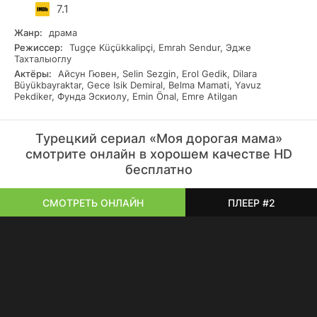
на сердце, от которой зависит ее будущее. В больнице
7.1
главный герой знакомится с девушкой по имени Назлы,
которая удивительно похожа на погибшую Джемре.
Жанр:
драма
Зейнеп верит, что это ее мать. Ради счастья своей дочери
Режиссер:
Tugçe Küçükkalipçi, Emrah Sendur, Эдже
Мурат предлагает Назлы притворяться его женой на
Тахталыоглу
какое-то время. В этот момент он даже не подозревает,
Актёры:
Айсун Гювен, Selin Sezgin, Erol Gedik, Dilara
что судьба свела их вместе неслучайно.
Büyükbayraktar, Gece Isik Demiral, Belma Mamati, Yavuz
Pekdiker, Фунда Эскиолу, Emin Önal, Emre Atilgan
Турецкий сериал «Моя дорогая мама»
смотрите онлайн в хорошем качестве HD
бесплатно
СМОТРЕТЬ ОНЛАЙН
ПЛЕЕР #2