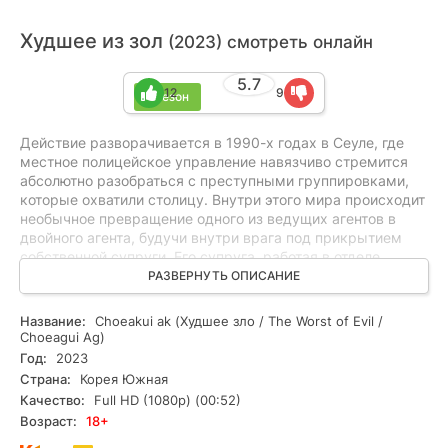
Худшее из зол
(2023) смотреть онлайн
5.7
12
9
1 сезон
Действие разворачивается в 1990-х годах в Сеуле, где
местное полицейское управление навязчиво стремится
абсолютно разобраться с преступными группировками,
которые охватили столицу. Внутри этого мира происходит
необычное превращение одного из ведущих агентов в
двойного агента, будучи внутри врага под прикрытием
собственной супруги. Его супруга, работая в отделе
борьбы с запрещенными веществами, становится его
РАЗВЕРНУТЬ ОПИСАНИЕ
надежным союзником и экспертом. Таким образом, он
оказывается в эпицентре преступного мира, где
Название:
Choeakui ak (Худшее зло / The Worst of Evil /
ежедневно сталкивается с жестокими преступниками,
Choeagui Ag)
убийцами и наемниками. Как развивается история этого
Год:
2023
полицейского, и удастся ли ему спастись из этой
Страна:
Корея Южная
безумной игры без потерь, остается за кадром.
Качество:
Full HD (1080p) (00:52)
Возраст:
18+