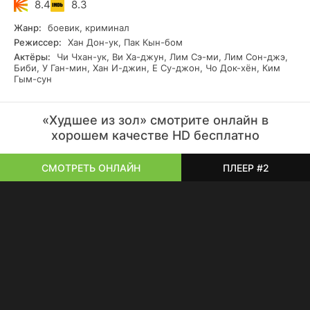
8.4
8.3
Жанр:
боевик, криминал
Режиссер:
Хан Дон-ук, Пак Кын-бом
Актёры:
Чи Чхан-ук, Ви Ха-джун, Лим Сэ-ми, Лим Сон-джэ,
Биби, У Ган-мин, Хан И-джин, Е Су-джон, Чо Док-хён, Ким
Гым-сун
«Худшее из зол» смотрите онлайн в
хорошем качестве HD бесплатно
СМОТРЕТЬ ОНЛАЙН
ПЛЕЕР #2