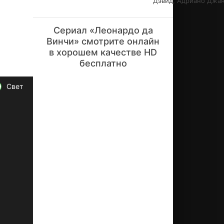
Дэвид, Адриано Джа
ля
рн
о
Сериал «Леонардо да
пр
Винчи» смотрите онлайн
ин
в хорошем качестве HD
ос
бесплатно
ит
но
вы
Свет
е
от
кр
ыт
ия
ис
ку
сс
тв
ов
ед
ов
и
ис