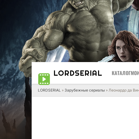
LORD
SERIAL
КАТАЛОГ
МОИ
LORDSERIAL
»
Зарубежные сериалы
» Леонардо да Ви