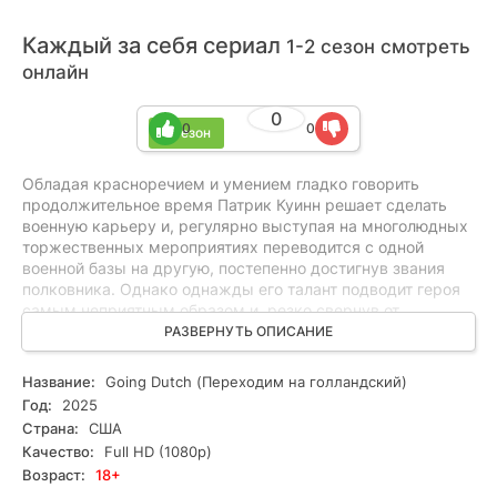
Каждый за себя сериал
1-2 сезон смотреть
онлайн
0
0
0
2 сезон
Обладая красноречием и умением гладко говорить
продолжительное время Патрик Куинн решает сделать
военную карьеру и, регулярно выступая на многолюдных
торжественных мероприятиях переводится с одной
военной базы на другую, постепенно достигнув звания
полковника. Однако однажды его талант подводит героя
самым неприятным образом и, резко свернув от
заявленной темы, в присутствии высших офицеров он
РАЗВЕРНУТЬ ОПИСАНИЕ
начинает резко критиковать их поступки. Скандал
заканчивается отправкой провинившегося на небольшую
Название:
Going Dutch (Переходим на голландский)
базу Шропсдорф, расположенную в тихом месте
Год:
2025
симпатичной Голландии. Отсутствие оружия и внятной
Страна:
США
военной миссии компенсируется наличием
Качество:
Full HD (1080p)
первоклассного продуктового магазина и собственной
Возраст:
18+
сыроварней. Руководит личным составом капитан Мэгги