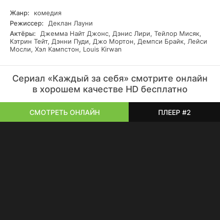
Куинн, родная дочь полковника, покинутая им в детстве и
не намеренная прощать легкомысленного папашу.
Жанр:
комедия
Прибывший офицер должен наладить в данной части
Режиссер:
Деклан Лауни
дисциплину, которой нет и в помине, получив в помощь
Актёры:
Джемма Найт Джонс, Дэнис Лири, Тейлор Мисяк,
пару сержантов Абрахама Шаха и Дану Конвей. При этом
Кэтрин Тейт, Дэнни Пуди, Джо Мортон, Демпси Брайк, Лейси
ему не стоит забывать, что главный враг генерал
Мосли, Хэл Кампстон, Louis Kirwan
Дэвидсон внимательно следит за его поведением.
Сериал «Каждый за себя» смотрите онлайн
в хорошем качестве HD бесплатно
СМОТРЕТЬ ОНЛАЙН
ПЛЕЕР #2