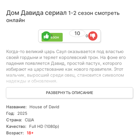
Дом Давида сериал
1-2 сезон смотреть
онлайн
10
1
0
2 сезон
Когда-то великий царь Саул оказывается под властью
своей гордыни и теряет королевский трон. На фоне его
падения появляется Давид, простой пастух, которого
избирают на царствование как нового правителя. Этот
мальчик, выросший среди овец, становится символом
надежды и обновления.
Саул, погрязший в своих ошибках и страхах, теряет
РАЗВЕРНУТЬ ОПИСАНИЕ
поддержку народа и божественное благословение.
Давид, ставший врагом для прежнего царя, внезапно
Название:
House of David
оказывается в центре политических интриг и конфликтов.
Год:
2025
Он не просто сражается за трон, но и борется с
Страна:
США
внутренними демонами, которые подстерегают его на
Качество:
Full HD (1080p)
каждом шагу.
Возраст:
18+