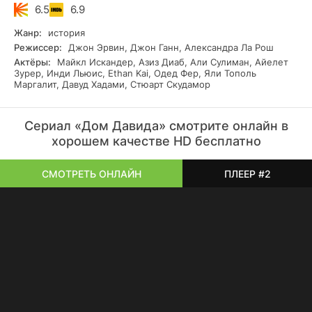
История раскрывает противоречия человеческой натуры,
6.5
6.9
преданность и верность, а также непростые решения,
которые приходится принимать как Давиду, так и Саулу.
Жанр:
история
Силы, управляющие судьбой этих двух личностей,
Режиссер:
Джон Эрвин, Джон Ганн, Александра Ла Рош
переплетаются, создавая динамические события,
Актёры:
Майкл Искандер, Азиз Диаб, Али Сулиман, Айелет
которые будут оставаться в памяти участников их эпопеи
Зурер, Инди Льюис, Ethan Kai, Одед Фер, Яли Тополь
навсегда.
Маргалит, Давуд Хадами, Стюарт Скудамор
Сериал «Дом Давида» смотрите онлайн в
хорошем качестве HD бесплатно
СМОТРЕТЬ ОНЛАЙН
ПЛЕЕР #2