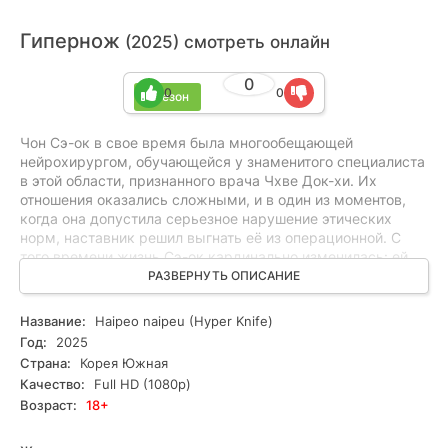
Гипернож
(2025) смотреть онлайн
0
0
0
1 сезон
Чон Сэ-ок в свое время была многообещающей
нейрохирургом, обучающейся у знаменитого специалиста
в этой области, признанного врача Чхве Док-хи. Их
отношения оказались сложными, и в один из моментов,
когда она допустила серьезное нарушение этических
норм, наставник решил выгнать её из операционной. С
того времени жизнь Сэ-ок кардинально изменилась: ей
пришлось адаптироваться к новым условиям и в итоге
РАЗВЕРНУТЬ ОПИСАНИЕ
стать подпольным хирургом, где ей пришлось применять
свои навыки в неофициальной практике.
Название:
Haipeo naipeu (Hyper Knife)
Год:
2025
Неожиданно пути Чон Сэ-ок и Чхве Док-хи вновь
Страна:
Корея Южная
пересекаются. Теперь он не просто её учитель, а также
Качество:
Full HD (1080p)
свидетель её нового, рискованного существования в
Возраст:
18+
мире, где границы между добром и злом размыты. Сэ-ок
сталкивается с трудным выбором: продолжать ли свою
хитроумную жизнь или вернуться к легальному подходу к