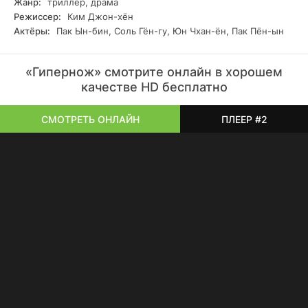
Жанр:
триллер, драма
медицине, который она так много раз нарушала.
Режиссер:
Ким Джон-хён
Воссоединение с бывшим наставником становится не
Актёры:
Пак Ын-бин, Соль Гён-гу, Юн Чхан-ён, Пак Пён-ын
только возможностью пересмотреть свое прошлое, но и
шансом на новое будущее.
«Гипернож» смотрите онлайн в хорошем
качестве HD бесплатно
СМОТРЕТЬ ОНЛАЙН
ПЛЕЕР #2