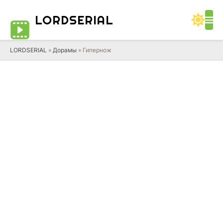
LORD
SERIAL
LORDSERIAL
»
Дорамы
» Гипернож