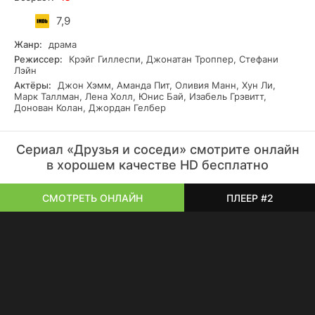
7,9
Жанр:
драма
Режиссер:
Крэйг Гиллеспи, Джонатан Троппер, Стефани
Лэйн
Актёры:
Джон Хэмм, Аманда Пит, Оливия Манн, Хун Ли,
Марк Таллман, Лена Холл, Юнис Бай, Изабель Грэвитт,
Донован Колан, Джордан Гелбер
Сериал «Друзья и соседи» смотрите онлайн
в хорошем качестве HD бесплатно
СМОТРЕТЬ ОНЛАЙН
ПЛЕЕР #2