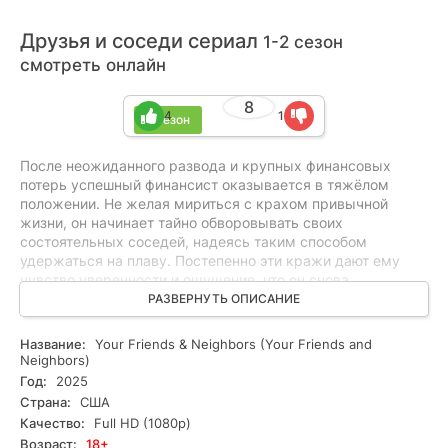
Друзья и соседи сериал
1-2 сезон
смотреть онлайн
8
4
1
2 сезон
После неожиданного развода и крупных финансовых
потерь успешный финансист оказывается в тяжёлом
положении. Не желая мириться с крахом привычной
жизни, он начинает тайно обворовывать своих
состоятельных соседей, надеясь таким способом
удержаться на плаву. Постепенно эти кражи дают ему
чувство уверенности и ощущение, что он снова
контролирует происходящее. Но с каждым новым
РАЗВЕРНУТЬ ОПИСАНИЕ
преступлением ситуация становится всё опаснее. Герой
всё глубже втягивается в рискованную игру, где любая
Название:
Your Friends & Neighbors (Your Friends and
ошибка может дорого обойтись, а его поступки начинают
Neighbors)
привлекать внимание людей, с которыми лучше не
Год:
2025
сталкиваться.
Страна:
США
Качество:
Full HD (1080p)
Возраст:
18+