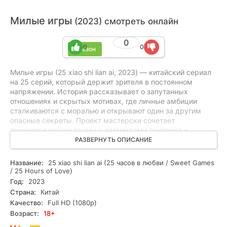
Милые игры
(2023) смотреть онлайн
0
0
0
1 сезон
Милые игры (25 xiao shi lian ai, 2023) — китайский сериал
на 25 серий, который держит зрителя в постоянном
напряжении. История рассказывает о запутанных
отношениях и скрытых мотивах, где личные амбиции
сталкиваются с моралью и открывают один за другим
опасные секреты. Проект мастерски сочетает
психологическую драму с элементами триллера и
детективной интриги, делая упор на конфликте и
РАЗВЕРНУТЬ ОПИСАНИЕ
нарастающей подозрительности между персонажами.
Без спойлеров: интрига здесь важнее ответов, а каждый
Название:
25 xiao shi lian ai (25 часов в любви / Sweet Games
эпизод поднимает ставки. Подойдёт любителям глубокой
/ 25 Hours of Love)
драмы, напряжённых триллеров и расследований с
Год:
2023
моральными дилеммами. Смотрите онлайн все серии
Страна:
Китай
бесплатно в хорошем качестве и HD.
Качество:
Full HD (1080p)
Возраст:
18+