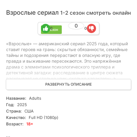
Взрослые сериал
1-2 сезон смотреть онлайн
0
0
0
2 сезон
«Взрослые» — американский сериал 2025 года, который
ставит героев на грань: скрытые обязанности, семейные
тайны и подозрения перерастают в опасную игру, где
правда и выживание пересекаются. Это напряжённая
драма с элементами психологического триллера и
детективной загадки: расследование в центре сюжета
раскрывает не столько улик, сколько характеры, а
главный конфликт держит под постоянным напряжением.
РАЗВЕРНУТЬ ОПИСАНИЕ
Сериал подойдёт тем, кто любит эмоционально
выверенные истории, закрученные интриги и моральные
Название:
Adults
дилеммы. Без спойлеров — каждая серия приближает к
Год:
2025
ответам, не теряя темпа. Смотрите онлайн все серии
Страна:
США
бесплатно в HD, в хорошем качестве.
Качество:
Full HD (1080p)
Возраст:
18+