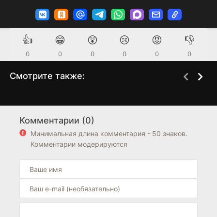
👍
😁
😲
😢
😡
👎
0
0
0
0
0
0
Смотрите также:
Дастер
Прикоснуться к душе
1 сезон
1 сезон
(2025)
(2025)
Комментарии (0)
9,1
Минимальная длина комментария - 50 знаков.
Комментарии модерируются