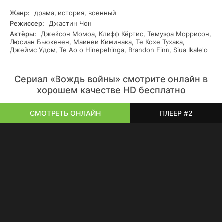
Жанр:
драма, история, военный
Режиссер:
Джастин Чон
Актёры:
Джейсон Момоа, Клифф Кёртис, Темуэра Моррисон,
Люсиан Бьюкенен, Маинеи Киминака, Те Кохе Тухака,
Джеймс Удом, Te Ao o Hinepehinga, Brandon Finn, Siua Ikale'o
Сериал «Вождь войны» смотрите онлайн в
хорошем качестве HD бесплатно
СМОТРЕТЬ ОНЛАЙН
ПЛЕЕР #2