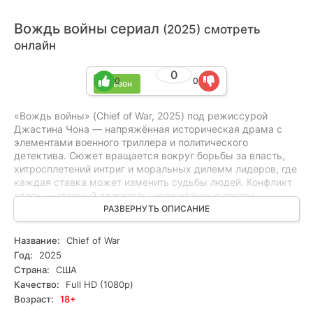
Вождь войны сериал
(2025) смотреть
онлайн
0
0
0
1 сезон
«Вождь войны» (Chief of War, 2025) под режиссурой
Джастина Чона — напряжённая историческая драма с
элементами военного триллера и политического
детектива. Сюжет вращается вокруг борьбы за власть,
хитросплетений интриг и моральных дилемм лидеров, где
каждая ставка может изменить судьбы людей. Конфликт
здесь — главный двигатель: неожиданные союзы,
предательство и поиски справедливости держат в
РАЗВЕРНУТЬ ОПИСАНИЕ
напряжении до финала, не раскрывая ключевых тайн.
Сериал придётся по вкусу любителям драм, триллеров и
Название:
Chief of War
детективной интриги, кто ценит глубокие характеры и
Год:
2025
динамичный сюжет. Смотрите онлайн все серии
Страна:
США
бесплатно в HD и в хорошем качестве — идеальный
Качество:
Full HD (1080p)
выбор для вечернего марафона.
Возраст:
18+