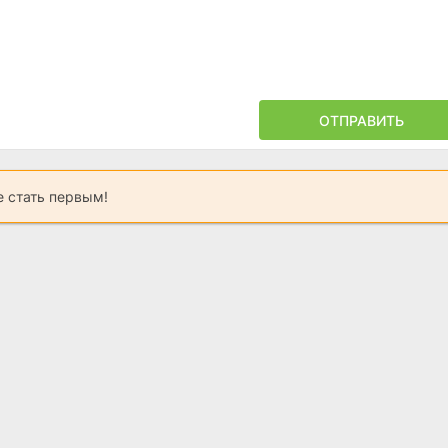
ОТПРАВИТЬ
 стать первым!