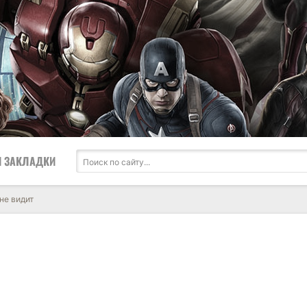
 ЗАКЛАДКИ
 не видит