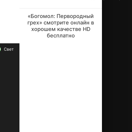
20
25
)
«Богомол: Первородный
—
грех» смотрите онлайн в
ю
хорошем качестве HD
жн
бесплатно
ок
ор
ей
Свет
ск
ая
пс
их
ол
ог
ич
ес
ка
я
ис
то
ри
я