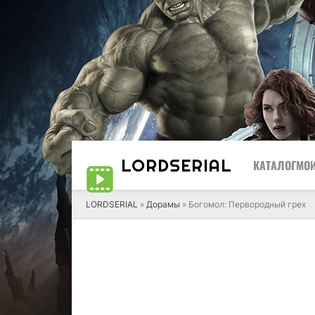
LORD
SERIAL
КАТАЛОГ
МОИ
LORDSERIAL
»
Дорамы
» Богомол: Первородный грех