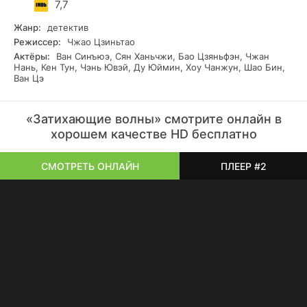
7,7
Жанр:
детектив
Режиссер:
Чжао Цзиньтао
Актёры:
Ван Синъюэ, Сян Ханьчжи, Бао Цзяньфэн, Чжан
Нань, Кен Тун, Чэнь Ювэй, Ду Юймин, Хоу Чанжун, Шао Бин,
Ван Цэ
«Затихающие волны» смотрите онлайн в
хорошем качестве HD бесплатно
СМОТРЕТЬ ОНЛАЙН
ПЛЕЕР #2