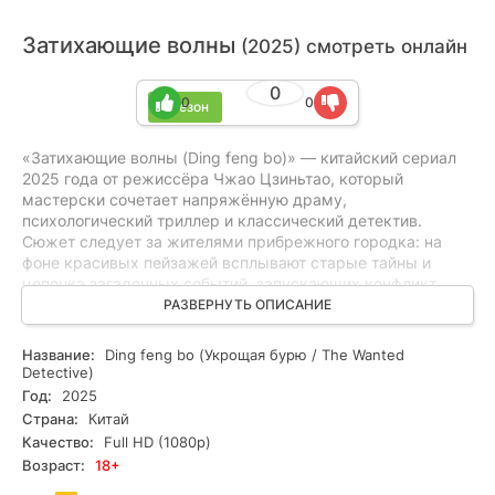
Затихающие волны
(2025) смотреть онлайн
0
0
0
1 сезон
«Затихающие волны (Ding feng bo)» — китайский сериал
2025 года от режиссёра Чжао Цзиньтао, который
мастерски сочетает напряжённую драму,
психологический триллер и классический детектив.
Сюжет следует за жителями прибрежного городка: на
фоне красивых пейзажей всплывают старые тайны и
цепочка загадочных событий, запускающих конфликт
между личной честью и общественным давлением.
РАЗВЕРНУТЬ ОПИСАНИЕ
Интрига закручена постепенно, ставки растут с каждой
новой серией, не раскрывая ключевых тайн. Проект
Название:
Ding feng bo (Укрощая бурю / The Wanted
подойдёт любителям мрачной атмосферы, сложных
Detective)
характеров и неожиданных сюжетных поворотов — тем,
Год:
2025
кто ценит драму с элементами триллера и
Страна:
Китай
расследования. Смотрите онлайн все серии в HD —
Качество:
Full HD (1080p)
бесплатно и в хорошем качестве.
Возраст:
18+