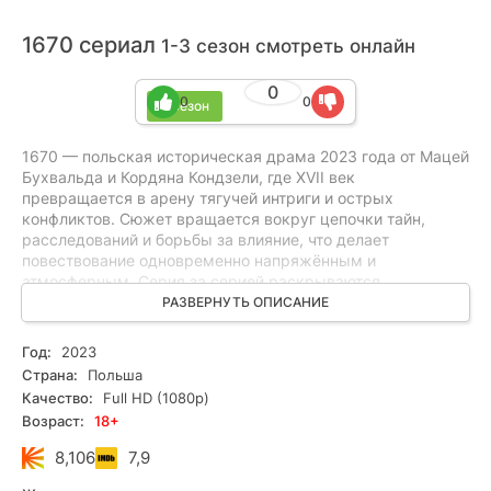
1670 сериал
1-3 сезон смотреть онлайн
0
0
0
3 сезон
1670 — польская историческая драма 2023 года от Мацей
Бухвальда и Кордяна Кондзели, где XVII век
превращается в арену тягучей интриги и острых
конфликтов. Сюжет вращается вокруг цепочки тайн,
расследований и борьбы за влияние, что делает
повествование одновременно напряжённым и
атмосферным. Серия за серией раскрываются
противоречия между личным и политическим,
РАЗВЕРНУТЬ ОПИСАНИЕ
предательством и верностью — без явных спойлеров, но
с постоянным чувством угрозы. Жанр — историческая
Год:
2023
драма с элементами триллера и детектива, поэтому
Страна:
Польша
сериал придётся по душе любителям драмы, триллера и
Качество:
Full HD (1080p)
запутанных расследований. Смотрите онлайн все серии
Возраст:
18+
бесплатно в HD и в хорошем качестве.
8,106
7,9