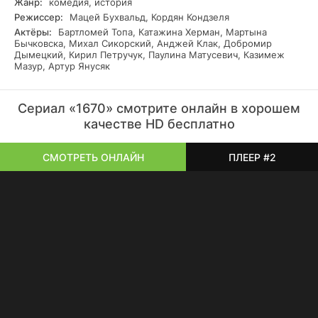
Жанр:
комедия, история
Режиссер:
Мацей Бухвальд, Кордян Кондзеля
Актёры:
Бартломей Топа, Катажина Херман, Мартына
Бычковска, Михал Сикорский, Анджей Клак, Добромир
Дымецкий, Кирил Петручук, Паулина Матусевич, Казимеж
Мазур, Артур Янусяк
Сериал «1670» смотрите онлайн в хорошем
качестве HD бесплатно
СМОТРЕТЬ ОНЛАЙН
ПЛЕЕР #2