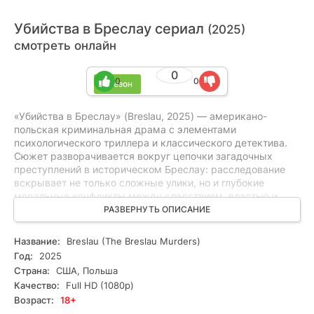
Убийства в Бреслау сериал
(2025)
смотреть онлайн
0
0
0
1 сезон
«Убийства в Бреслау» (Breslau, 2025) — американо-
польская криминальная драма с элементами
психологического триллера и классического детектива.
Сюжет разворачивается вокруг цепочки загадочных
преступлений в историческом Бреслау: расследование
вскрывает не только сложные улики, но и глубокие
моральные конфликты между следствием, властью и
местными жителями. Основная интрига строится на
РАЗВЕРНУТЬ ОПИСАНИЕ
пересечении личных драм и профессиональных дилемм,
а напряжение усиливает погодная и городская
Название:
Breslau (The Breslau Murders)
атмосфера. Режиссёр делает упор на умный сюжет и
Год:
2025
кинематографическое ощущение тревоги, не опускаясь
Страна:
США, Польша
до явных эффектов. Идеально подойдёт любителям
Качество:
Full HD (1080p)
драмы, напряжённых триллеров и детективных историй.
Возраст:
18+
Смотрите онлайн все серии бесплатно в HD и в хорошем