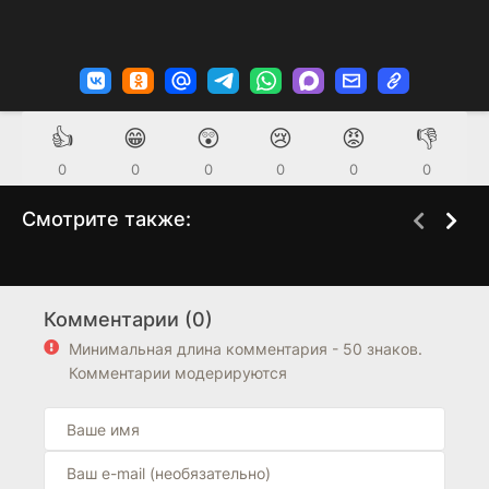
👍
😁
😲
😢
😡
👎
0
0
0
0
0
0
Смотрите также:
Из многих
Полярная звезда
1 сезон
1 сезон
(2025)
(2025)
Комментарии (0)
Минимальная длина комментария - 50 знаков.
Комментарии модерируются