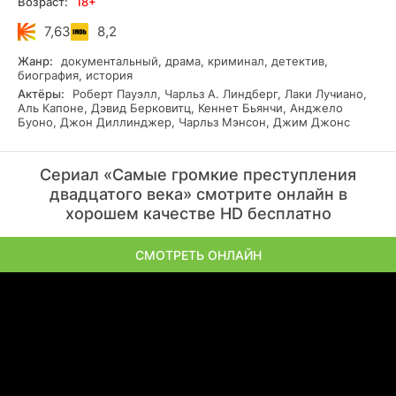
Возраст:
18+
качестве.
7,63
8,2
Жанр:
документальный, драма, криминал, детектив,
биография, история
Актёры:
Роберт Пауэлл, Чарльз А. Линдберг, Лаки Лучиано,
Аль Капоне, Дэвид Берковитц, Кеннет Бьянчи, Анджело
Буоно, Джон Диллинджер, Чарльз Мэнсон, Джим Джонс
Сериал «Самые громкие преступления
двадцатого века» смотрите онлайн в
хорошем качестве HD бесплатно
СМОТРЕТЬ ОНЛАЙН