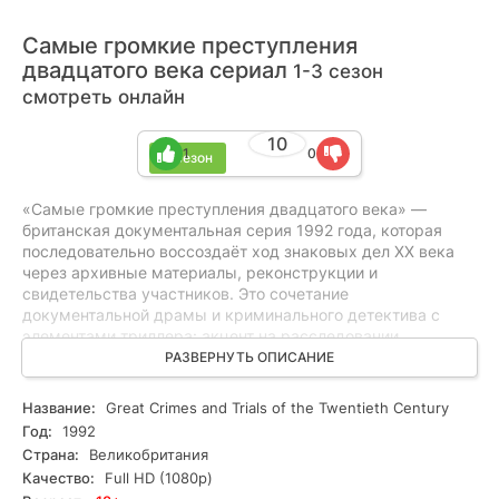
Самые громкие преступления
двадцатого века сериал
1-3 сезон
смотреть онлайн
10
1
0
3 сезон
«Самые громкие преступления двадцатого века» —
британская документальная серия 1992 года, которая
последовательно воссоздаёт ход знаковых дел XX века
через архивные материалы, реконструкции и
свидетельства участников. Это сочетание
документальной драмы и криминального детектива с
элементами триллера: акцент на расследовании,
моральных дилеммах и противостоянии следователей с
РАЗВЕРНУТЬ ОПИСАНИЕ
хитроумными преступниками держит интригу до конца
эпизода. Подойдёт тем, кто любит глубокие
Название:
Great Crimes and Trials of the Twentieth Century
драматические исследования, настоящие детективы и
Год:
1992
напряжённые триллеры. Краткие, но ёмкие эпизоды
Страна:
Великобритания
раскрывают контекст и конфликт без спойлеров.
Качество:
Full HD (1080p)
Смотрите онлайн все серии бесплатно в HD и в хорошем