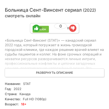
Больница Сент-Винсент сериал
(2022)
смотреть онлайн
0
0
0
1 сезон
«Больница Сент-Винсент (STAT)» — канадский сериал
2022 года, который погружает в жизнь громоздкой
городской клиники, где каждое решение врачей влияет на
судьбы пациентов и коллег. На фоне срочных операций и
нехватки ресурсов разворачиваются личные интриги,
профессиональные конфликты и цепочки загадочных
случаев, подогревающие напряжённый сюжет. Это
медицинская драма с элементами триллера и
РАЗВЕРНУТЬ ОПИСАНИЕ
детективного расследования, где моральные выборы и
скрытые мотивы держат в напряжении. Подойдёт
Название:
STAT
любителям глубокой драмы, психологических триллеров и
Год:
2022
сложных детективных историй. Смотрите онлайн все
Страна:
Канада
серии бесплатно в хорошем качестве — доступно в HD.
Качество:
Full HD (1080p)
Возраст:
18+