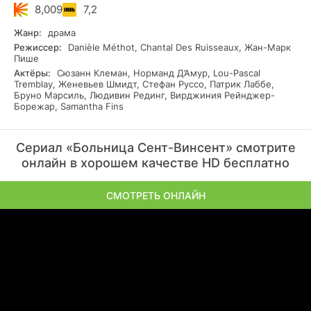
8,009
7,2
Жанр:
драма
Режиссер:
Danièle Méthot, Chantal Des Ruisseaux, Жан-Марк
Пише
Актёры:
Сюзанн Клеман, Норманд Д’Амур, Lou-Pascal
Tremblay, Женевьев Шмидт, Стефан Руссо, Патрик Лаббе,
Бруно Марсиль, Людивин Рединг, Вирджиния Рейнджер-
Борежар, Samantha Fins
Сериал «Больница Сент-Винсент» смотрите
онлайн в хорошем качестве HD бесплатно
СМОТРЕТЬ ОНЛАЙН