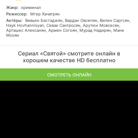
Жанр:
криминал
Режиссер:
Мгер Хачатрян
Актёры:
Вивьен Бастаджян, Вардан Овсепян, Вилен Саргсян,
Hayk Hovhannisyan, Севак Сантросян, Арутюн Мовсесян,
Арташес Алексанян, Армен Согоян, Мурад Надирян, Мане
Мхоян
Сериал «Святой» смотрите онлайн в
хорошем качестве HD бесплатно
СМОТРЕТЬ ОНЛАЙН