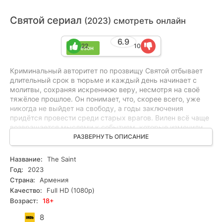
Святой сериал
(2023) смотреть онлайн
6.9
22
10
1 сезон
Криминальный авторитет по прозвищу Святой отбывает
длительный срок в тюрьме и каждый день начинает с
молитвы, сохраняя искреннюю веру, несмотря на своё
тяжёлое прошлое. Он понимает, что, скорее всего, уже
никогда не выйдет на свободу, а годы заключения
придётся провести среди старых врагов. Вилен всё чаще
возвращается мыслями к событиям, которые изменили
его жизнь. Когда-то во время прогулки с братом они
РАЗВЕРНУТЬ ОПИСАНИЕ
случайно стали свидетелями расправы над человеком, и
любопытство брата стоило ему жизни. После этой
Название:
The Saint
трагедии Святой поклялся найти виновных и отомстить.
Год:
2023
Вскоре судьба сводит его с аферистом Саро, который
Страна:
Армения
помогает ему собрать собственную преступную
Качество:
Full HD (1080p)
группировку.
Возраст:
18+
8