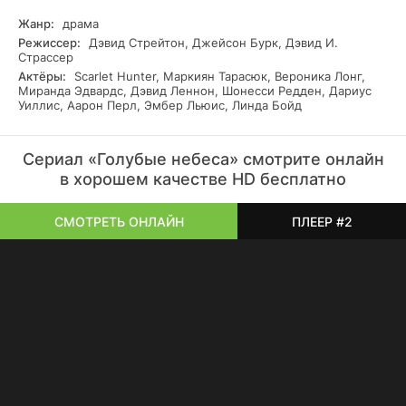
Жанр:
драма
Режиссер:
Дэвид Стрейтон, Джейсон Бурк, Дэвид И.
Страссер
Актёры:
Scarlet Hunter, Маркиян Тарасюк, Вероника Лонг,
Миранда Эдвардс, Дэвид Леннон, Шонесси Редден, Дариус
Уиллис, Аарон Перл, Эмбер Льюис, Линда Бойд
Сериал «Голубые небеса» смотрите онлайн
в хорошем качестве HD бесплатно
СМОТРЕТЬ ОНЛАЙН
ПЛЕЕР #2