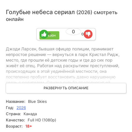
Голубые небеса сериал
(2026) смотреть
онлайн
0
0
0
1 сезон
Джоди Ларсен, бывшая офицер полиции, принимает
непростое решение — вернуться в парк Кристал Ридж,
место, где прошли её детские годы и где до сих пор
живёт её отец. Работая над раскрытием преступлений,
происходящих в этой уединённой местности, она
постепенно пробует восстановить давно нарушенную
связь с родителем. Однако судьба преподносит ей
необычного помощника — бродячего лабрадора по
РАЗВЕРНУТЬ ОПИСАНИЕ
кличке Блу. Его поразительно острое чутье, отточенное
жизнью на природе, не раз выручает Джоди: в условиях
Название:
Blue Skies
дикого заповедника интуиция собаки оказывается куда
Год:
2026
полезнее стандартных полицейских методик. Вместе они
Страна:
Канада
начинают раскрывать дела одно за другим.
Качество:
Full HD (1080p)
Возраст:
18+