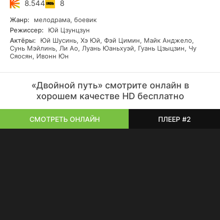
8.544
8
Жанр:
мелодрама, боевик
Режиссер:
Юй Цзунцзун
Актёры:
Юй Шусинь, Хэ Юй, Фэй Цимин, Майк Анджело,
Сунь Мэйлинь, Ли Ао, Луань Юаньхуэй, Гуань Цзыцзин, Чу
Сяосян, Ивонн Юн
«Двойной путь» смотрите онлайн в
хорошем качестве HD бесплатно
СМОТРЕТЬ ОНЛАЙН
ПЛЕЕР #2