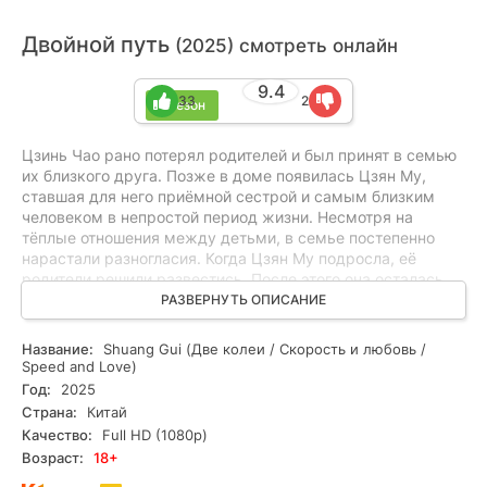
Двойной путь
(2025) смотреть онлайн
9.4
33
2
1 сезон
Цзинь Чао рано потерял родителей и был принят в семью
их близкого друга. Позже в доме появилась Цзян Му,
ставшая для него приёмной сестрой и самым близким
человеком в непростой период жизни. Несмотря на
тёплые отношения между детьми, в семье постепенно
нарастали разногласия. Когда Цзян Му подросла, её
родители решили развестись. После этого она осталась
жить с матерью, а Цзинь Чао — с отцом, и их пути
РАЗВЕРНУТЬ ОПИСАНИЕ
разошлись. Годы разлуки стали для каждого временем
испытаний и взросления. Спустя долгое время судьба
Название:
Shuang Gui (Две колеи / Скорость и любовь /
вновь сводит их вместе, давая шанс восстановить
Speed and Love)
утраченную связь и начать новую главу своей жизни.
Год:
2025
Страна:
Китай
Качество:
Full HD (1080p)
Возраст:
18+