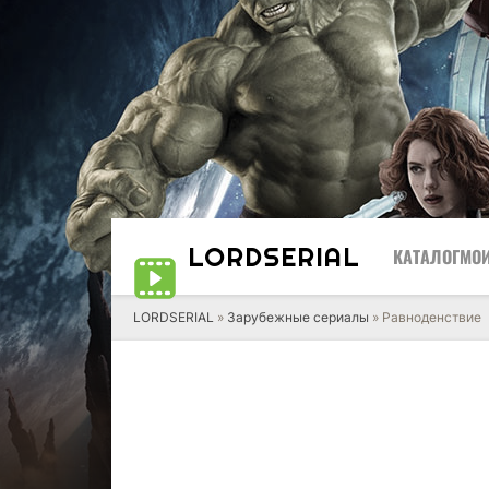
LORD
SERIAL
КАТАЛОГ
МОИ
LORDSERIAL
»
Зарубежные сериалы
» Равноденствие