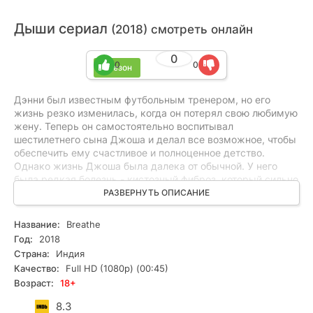
Дыши сериал
(2018) смотреть онлайн
0
0
0
1 сезон
Дэнни был известным футбольным тренером, но его
жизнь резко изменилась, когда он потерял свою любимую
жену. Теперь он самостоятельно воспитывал
шестилетнего сына Джоша и делал все возможное, чтобы
обеспечить ему счастливое и полноценное детство.
Однако жизнь Джоша была далека от обычной. У него
была редкая болезнь - кистозный фиброз, который сильно
осложнял его дыхание. Уже сейчас он стоял четвертым в
РАЗВЕРНУТЬ ОПИСАНИЕ
очереди на пересадку легких, но с каждым днем время
на исходе. Дэнни был готов на все, чтобы спасти своего
Название:
Breathe
сына и вернуть ему возможность нормально дышать. Он
Год:
2018
обратился ко всем возможным источникам помощи и
Страна:
Индия
поддержки. Дэнни весь свободный час посвящал поиску
Качество:
Full HD (1080p) (00:45)
спонсоров, организации благотворительных акций, сбору
Возраст:
18+
донорской крови. Он писал письма, чтобы привлечь
внимание общественности и привлечь средства для
8.3
лечения Джоша. Он не сдавался и был готов сразиться с