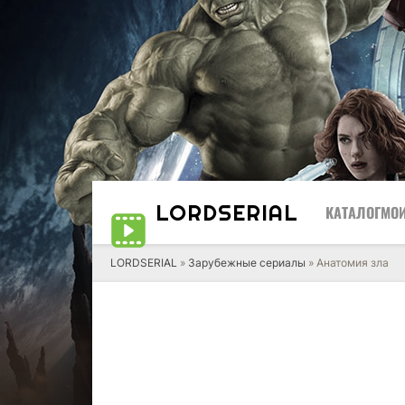
LORD
SERIAL
КАТАЛОГ
МОИ
LORDSERIAL
»
Зарубежные сериалы
» Анатомия зла