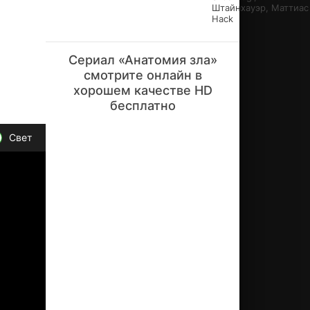
Штайнхауэр, Маттиас 
по
Hack
им
ен
и
Сериал «Анатомия зла»
Ри
смотрите онлайн в
ча
рд
хорошем качестве HD
Бр
бесплатно
ок.
Он
Свет
яв
ля
ет
ся
пр
еп
од
ав
ат
ел
ем
в
ве