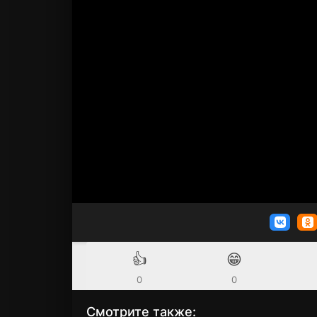
👍
😁
0
0
Смотрите также: