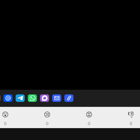
😲
😢
😡
👎
0
0
0
0