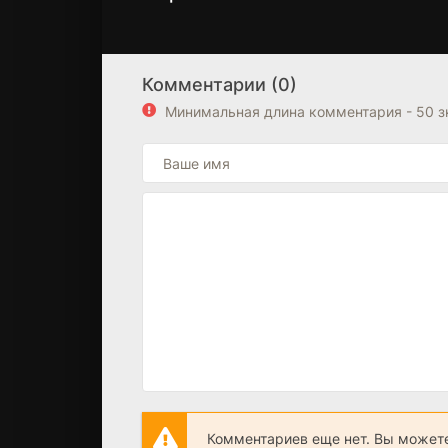
Канарейка
Вавилон
2 сезон
2 сезон
(2021)
(2020)
Комментарии (0)
7.5
7.1
Минимальная длина комментария - 50 
Комментариев еще нет. Вы можете