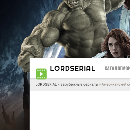
LORD
SERIAL
КАТАЛОГ
МОИ
LORDSERIAL
»
Зарубежные сериалы
» Американский с