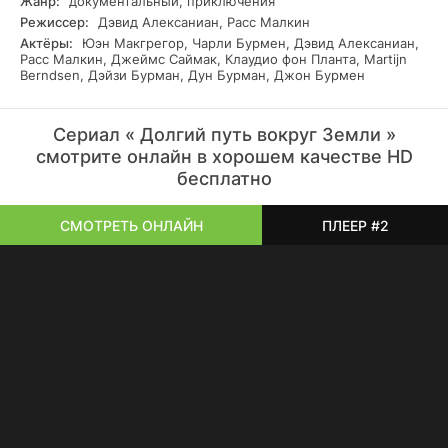
Жанр:
документальный, приключения
Режиссер:
Дэвид Алексаниан, Расс Малкин
Актёры:
Юэн Макгрегор, Чарли Бурмен, Дэвид Алексаниан,
Расс Малкин, Джеймс Саймак, Клаудио фон Планта, Martijn
Berndsen, Дэйзи Бурман, Дун Бурман, Джон Бурмен
Сериал « Долгий путь вокруг Земли »
смотрите онлайн в хорошем качестве HD
бесплатно
СМОТРЕТЬ ОНЛАЙН
ПЛЕЕР #2