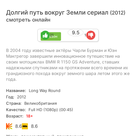
Долгий путь вокруг Земли сериал
(2012)
смотреть онлайн
9.5
21
1
1 сезон
В 2004 году известные актёры Чарли Бурман и Юэн
Макгрегор завершили инновационное путешествие на
своих мотоциклах BMW R 1150 GS Adventure, ставших
надежными спутниками на протяжении всего времени их
грандиозного похода вокруг земного шара летом этого же
года.
Название:
Long Way Round
Год:
2012
Страна:
Великобритания
Качество:
Full HD (1080p) (00:45)
Возраст:
18+
8.6
8.6