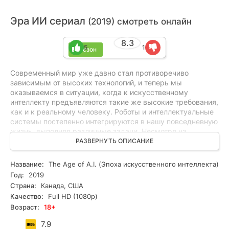
Эра ИИ сериал
(2019) смотреть онлайн
8.3
5
1
1 сезон
Современный мир уже давно стал противоречиво
зависимым от высоких технологий, и теперь мы
оказываемся в ситуации, когда к искусственному
интеллекту предъявляются такие же высокие требования,
как и к реальному человеку. Роботы и интеллектуальные
системы постепенно интегрируются в нашу повседневную
жизнь, выполняя различные задачи. Несмотря на
дальнейший прогресс в области исследования
РАЗВЕРНУТЬ ОПИСАНИЕ
компьютеров, человечество все еще видит огромные
перспективы для развития и продолжает исследовать
Название:
The Age of A.I. (Эпоха искусственного интеллекта)
возможности внедрения роботов в повседневную жизнь.
Год:
2019
Ученые и инженеры продолжают создавать все более
Страна:
Канада, США
совершенные системы, в то время как программисты
Качество:
Full HD (1080p)
создают сложные задачи, определяющие возможность
Возраст:
18+
искусственного интеллекта самостоятельно обучаться у
людей или других машин. Научные достижения
7.9
продолжают удивлять: уже сегодня ученым и