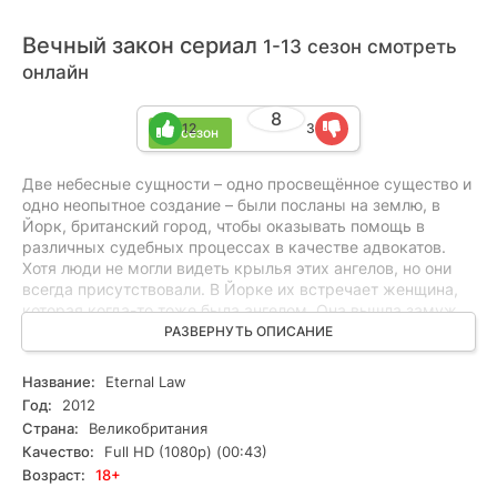
Вечный закон сериал
1-13 сезон смотреть
онлайн
8
12
3
13 сезон
Две небесные сущности – одно просвещённое существо и
одно неопытное создание – были посланы на землю, в
Йорк, британский город, чтобы оказывать помощь в
различных судебных процессах в качестве адвокатов.
Хотя люди не могли видеть крылья этих ангелов, но они
всегда присутствовали. В Йорке их встречает женщина,
которая когда-то тоже была ангелом. Она вышла замуж
за смертного и стала обычным смертным существом,
РАЗВЕРНУТЬ ОПИСАНИЕ
занимающимся офисными делами и домашними
хлопотами. В суде их ждёт падший ангел по имени Ричард
Название:
Eternal Law
Пемброк, а также женщина, в которую один из ангелов
Год:
2012
уже влюбился во время его предыдущего посещения
Страна:
Великобритания
земли, но она его не узнаёт. Ангелы имеют возможность
Качество:
Full HD (1080p) (00:43)
направлять людей в нужное русло, но им не разрешено
Возраст:
18+
вмешиваться и действовать вместо них.