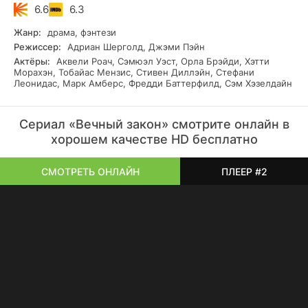
6.6
6.3
Жанр:
драма, фэнтези
Режиссер:
Адриан Шерголд, Джэми Пэйн
Актёры:
Аквели Роач, Сэмюэл Уэст, Орла Брэйди, Хэтти
Морахэн, Тобайас Мензис, Стивен Диллэйн, Стефани
Леонидас, Марк Амберс, Фредди Баттерфилд, Сэм Хэзелдайн
Сериал «Вечный закон» смотрите онлайн в
хорошем качестве HD бесплатно
СМОТРЕТЬ ОНЛАЙН
ПЛЕЕР #2