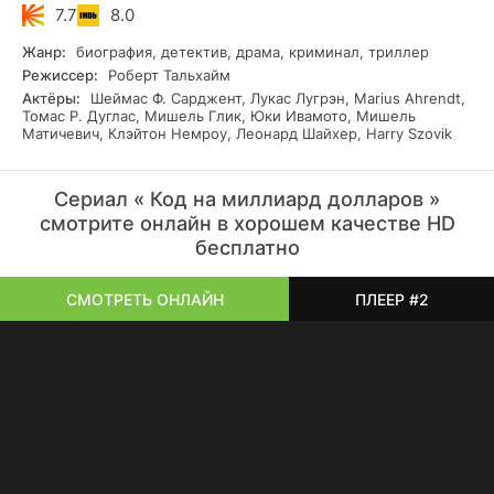
7.7
8.0
Жанр:
биография, детектив, драма, криминал, триллер
Режиссер:
Роберт Тальхайм
Актёры:
Шеймас Ф. Сарджент, Лукас Лугрэн, Marius Ahrendt,
Томас Р. Дуглас, Мишель Глик, Юки Ивамото, Мишель
Матичевич, Клэйтон Немроу, Леонард Шайхер, Harry Szovik
Сериал « Код на миллиард долларов »
смотрите онлайн в хорошем качестве HD
бесплатно
СМОТРЕТЬ ОНЛАЙН
ПЛЕЕР #2