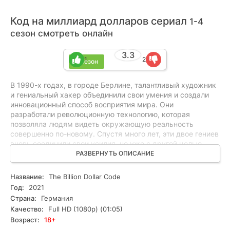
Код на миллиард долларов сериал
1-4
сезон смотреть онлайн
3.3
1
2
4 сезон
В 1990-х годах, в городе Берлине, талантливый художник
и гениальный хакер объединили свои умения и создали
инновационный способ восприятия мира. Они
разработали революционную технологию, которая
позволяла людям видеть окружающую реальность
совершенно по-новому. Спустя много лет, эти двое гениев
вновь соединили свои усилия, но уже с другой целью.
Возникла необходимость судиться с мировым гигантом
РАЗВЕРНУТЬ ОПИСАНИЕ
Google, который нарушил их патентные права. Они
приняли вызов и решили защитить свое интеллектуальное
Название:
The Billion Dollar Code
достояние, несмотря на сложности и огромные ресурсы
Год:
2021
противника.
Страна:
Германия
Качество:
Full HD (1080p) (01:05)
Возраст:
18+